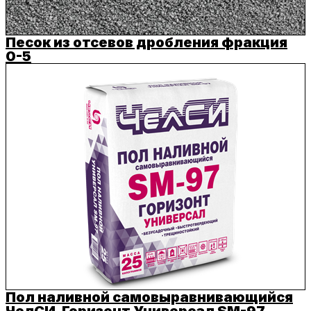
Песок из отсевов дробления фракция
0-5
Пол наливной самовыравнивающийся
ЧелСИ-Горизонт Универсал SM-97