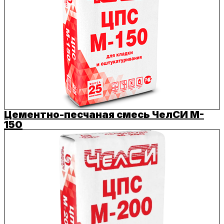
Цементно-песчаная смесь ЧелСИ M-
150