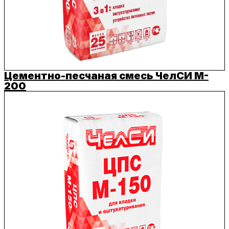
Цементно-песчаная смесь ЧелСИ M-
200