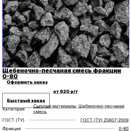
Щебеночно-песчаная смесь фракции
0-80
Оформить заказ
от 620 р/т
Быстрый заказ
Сыпучие материалы
,
Щебеночно-песчаная
Категория
смесь
ГОСТ (ТУ)
ГОСТ (ТУ) 25607-2009
Фракция
0-80