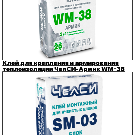
Клей для крепления и армирования
теплоизоляции ЧелСИ-Армик WM-38