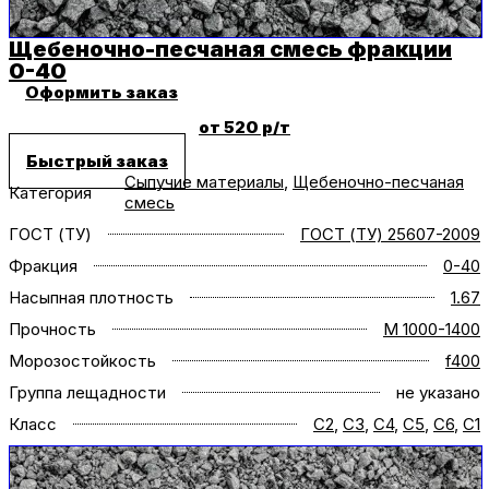
Щебеночно-песчаная смесь фракции
0-40
Оформить заказ
от 520 р/т
Быстрый заказ
Сыпучие материалы
,
Щебеночно-песчаная
Категория
смесь
ГОСТ (ТУ)
ГОСТ (ТУ) 25607-2009
Фракция
0-40
Насыпная плотность
1.67
Прочность
M 1000-1400
Морозостойкость
f400
Группа лещадности
не указано
Класс
C2
,
C3
,
C4
,
C5
,
C6
,
С1