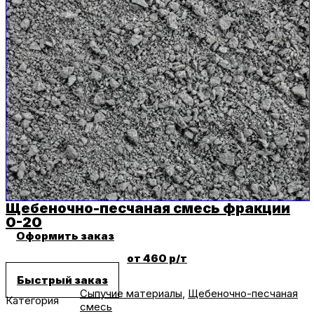
Щебеночно-песчаная смесь фракции
0-20
Оформить заказ
от 460 р/т
Быстрый заказ
Сыпучие материалы
,
Щебеночно-песчаная
Категория
смесь