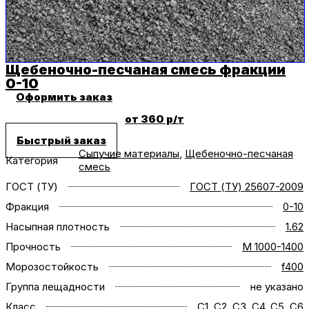
Щебеночно-песчаная смесь фракции
0-10
Оформить заказ
от 360 р/т
Быстрый заказ
Сыпучие материалы
,
Щебеночно-песчаная
Категория
смесь
ГОСТ (ТУ)
ГОСТ (ТУ) 25607-2009
Фракция
0-10
Насыпная плотность
1.62
Прочность
M 1000-1400
Морозостойкость
f400
Группа лещадности
не указано
Класс
С1
,
C2
,
C3
,
C4
,
C5
,
C6