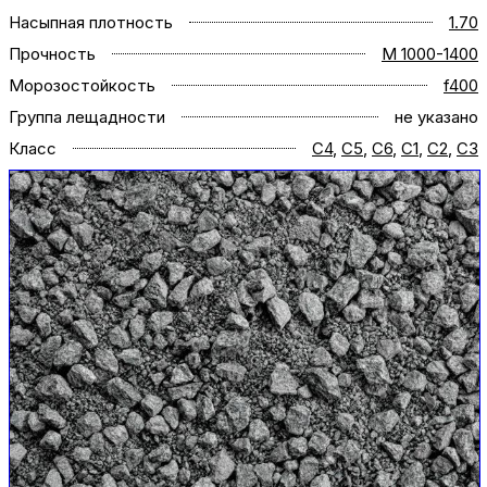
Насыпная плотность
1.70
Прочность
M 1000-1400
Морозостойкость
f400
Группа лещадности
не указано
Класс
C4
,
C5
,
C6
,
С1
,
C2
,
C3