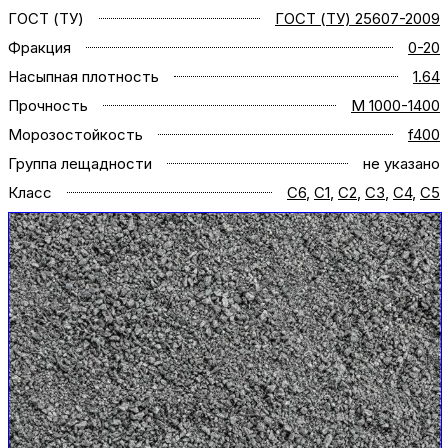
ГОСТ (ТУ)
ГОСТ (ТУ) 25607-2009
Фракция
0-20
Насыпная плотность
1.64
Прочность
M 1000-1400
Морозостойкость
f400
Группа лещадности
не указано
Класс
C6
,
С1
,
C2
,
C3
,
C4
,
C5